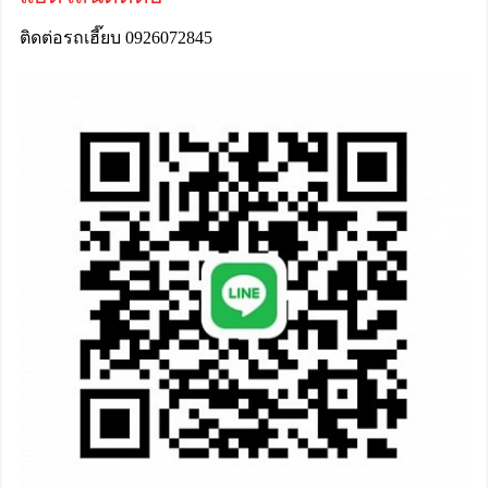
ติดต่อรถเฮี๊ยบ 0926072845